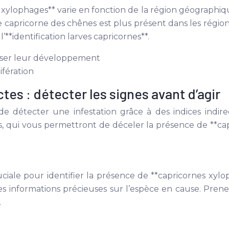
 xylophages** varie en fonction de la région géographiqu
e capricorne des chênes est plus présent dans les région
**identification larves capricornes**.
oriser leur développement
ifération
tes : détecter les signes avant d’agir
de détecter une infestation grâce à des indices indire
tes, qui vous permettront de déceler la présence de **c
ciale pour identifier la présence de **capricornes xyloph
es informations précieuses sur l’espèce en cause. Pren
.