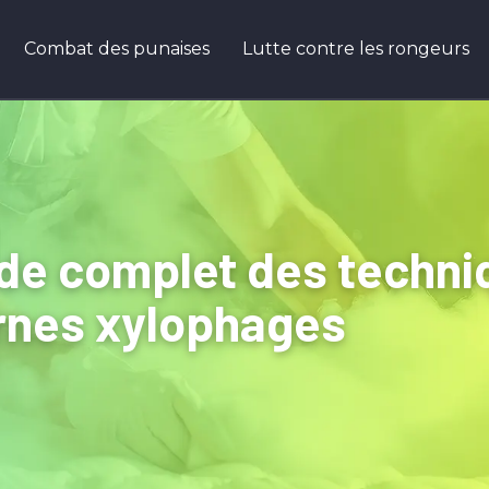
Combat des punaises
Lutte contre les rongeurs
ide complet des techniq
ornes xylophages