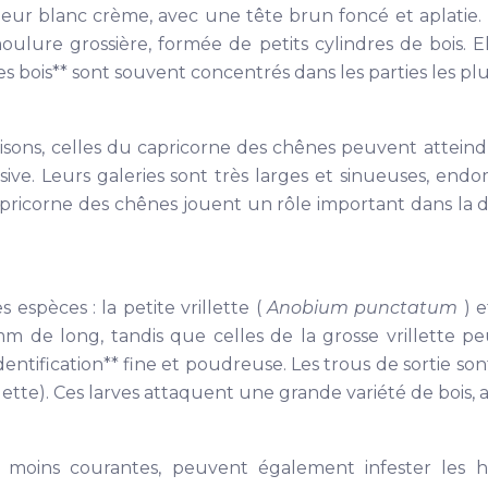
leur blanc crème, avec une tête brun foncé et aplatie. 
ulure grossière, formée de petits cylindres de bois. Ell
ves bois** sont souvent concentrés dans les parties les pl
isons, celles du capricorne des chênes peuvent atteind
sive. Leurs galeries sont très larges et sinueuses, end
 capricorne des chênes jouent un rôle important dans la
 espèces : la petite vrillette (
Anobium punctatum
) e
 mm de long, tandis que celles de la grosse vrillette p
entification** fine et poudreuse. Les trous de sortie son
llette). Ces larves attaquent une grande variété de bois, 
 moins courantes, peuvent également infester les hab