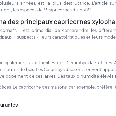
lusieurs années, est la plus destructrice. L’article s
équent, les espèces de **capricornes du bois**.
a des principaux capricornes xyloph
corne**, il est primordial de comprendre les différe
ipaux « suspects », leurs caractéristiques et leurs modes 
rincipalement aux familles des Cerambycidae et des
 se nourrir de bois. Les Cerambycidae sont souvent appelé
 développement de ces larves. Des taux d’humidité élevés s
pèces. Le capricorne des maisons, par exemple, préfère les
ourantes