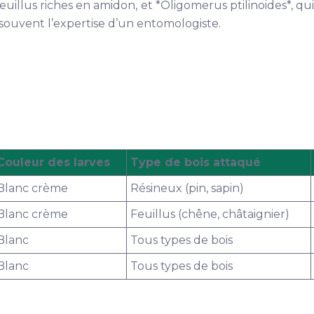
illus riches en amidon, et *Oligomerus ptilinoides*, qui 
e souvent l’expertise d’un entomologiste.
Couleur des larves
Type de bois attaqué
Blanc crème
Résineux (pin, sapin)
Blanc crème
Feuillus (chêne, châtaignier)
Blanc
Tous types de bois
Blanc
Tous types de bois