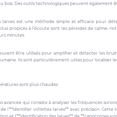
du bois. Des outils technologiques peuvent également être
s larves est une méthode simple et efficace pour dét
lus propices à l’écoute sont les périodes de calme, nota
urs minutes.
vent être utilisés pour amplifier et détecter les bruits
e humaine. Ils sont particulièrement utiles pour localiser 
ératures sont plus chaudes
us avancée qui consiste à analyser les fréquences sonore
 l’**identifier vrillettes larves** avec précision. Cet
on et l’**identification des larves** de **capricornes xy