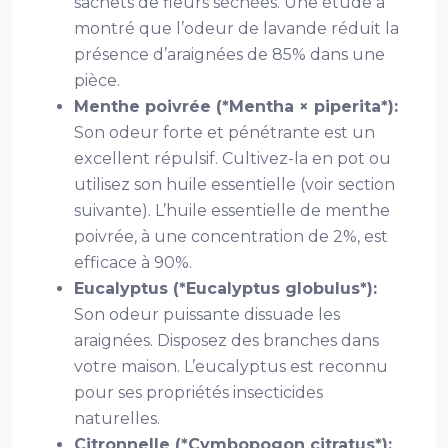
sachets de fleurs séchées. Une étude a
montré que l’odeur de lavande réduit la
présence d’araignées de 85% dans une
pièce.
Menthe poivrée (*Mentha × piperita*):
Son odeur forte et pénétrante est un
excellent répulsif. Cultivez-la en pot ou
utilisez son huile essentielle (voir section
suivante). L’huile essentielle de menthe
poivrée, à une concentration de 2%, est
efficace à 90%.
Eucalyptus (*Eucalyptus globulus*):
Son odeur puissante dissuade les
araignées. Disposez des branches dans
votre maison. L’eucalyptus est reconnu
pour ses propriétés insecticides
naturelles.
Citronnelle (*Cymbopogon citratus*):